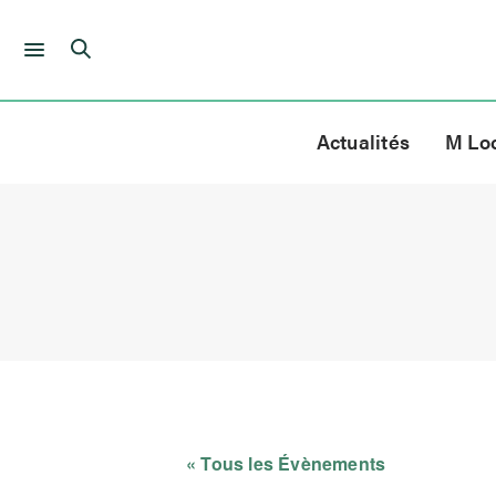
Skip
to
Actualités
M Lo
content
« Tous les Évènements