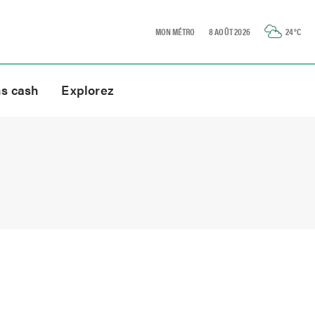
MON MÉTRO
8 AOÛT 2026
24
°C
ns cash
Explorez