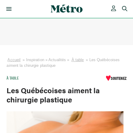
Skip
to
content
Accueil
»
Inspiration
»
Actualités
»
À table
»
Les Québécoises
aiment la chirurgie plastique
À TABLE
SOUTENEZ
Les Québécoises aiment la
chirurgie plastique