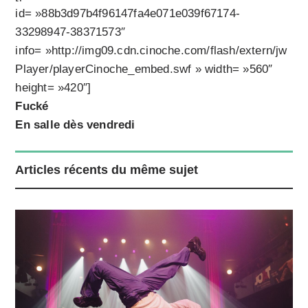
id= »88b3d97b4f96147fa4e071e039f67174-
33298947-38371573″
info= »http://img09.cdn.cinoche.com/flash/extern/jw
Player/playerCinoche_embed.swf » width= »560″
height= »420″]
Fucké
En salle dès vendredi
Articles récents du même sujet