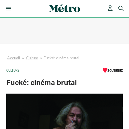
Skip
to
content
Accueil
»
Culture
»
Fucké: cinéma brutal
CULTURE
SOUTENEZ
Fucké: cinéma brutal