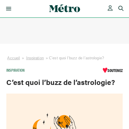
Skip
to
content
Accueil
»
Inspiration
»
C’est quoi l’buzz de l’astrologie?
INSPIRATION
SOUTENEZ
C’est quoi l’buzz de l’astrologie?