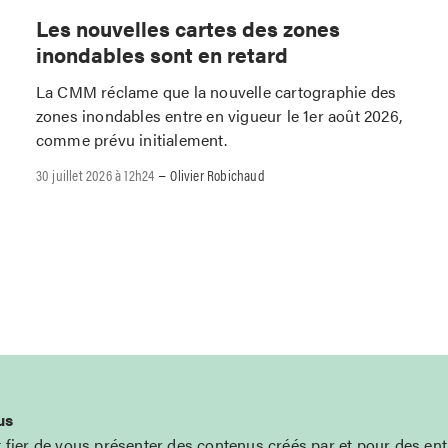
Les nouvelles cartes des zones
inondables sont en retard
La CMM réclame que la nouvelle cartographie des
zones inondables entre en vigueur le 1er août 2026,
comme prévu initialement.
–
30 juillet 2026 à 12h24
Olivier Robichaud
us
t fier de vous présenter des contenus créés par et pour des en