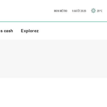
MON MÉTRO
9 AOÛT 2026
20
°C
ns cash
Explorez