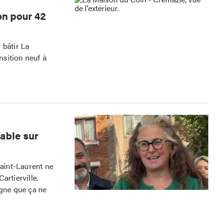
on pour 42
 bâtir La
sition neuf à
lable sur
Saint-Laurent ne
artierville.
igne que ça ne