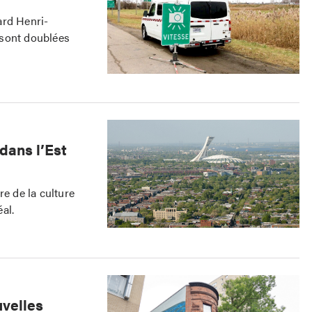
ard Henri-
 sont doublées
dans l’Est
re de la culture
éal.
uvelles