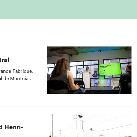
tral
rande Fabrique,
al de Montréal.
rd Henri-