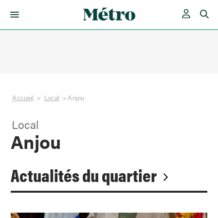
Skip
to
content
Accueil
»
Local
»
Anjou
Local
Anjou
Actualités du quartier