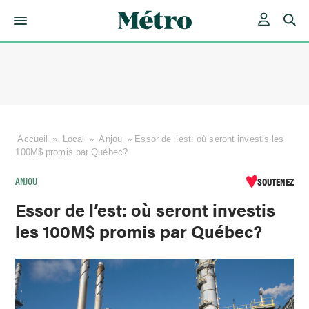
Skip
to
content
Accueil
»
Local
»
Anjou
»
Essor de l’est: où seront investis les
100M$ promis par Québec?
ANJOU
SOUTENEZ
Essor de l’est: où seront investis
les 100M$ promis par Québec?