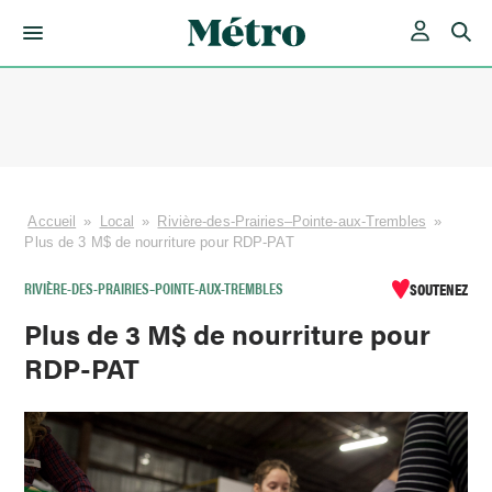
Skip
to
content
Accueil
»
Local
»
Rivière-des-Prairies–Pointe-aux-Trembles
»
Plus de 3 M$ de nourriture pour RDP-PAT
RIVIÈRE-DES-PRAIRIES–POINTE-AUX-TREMBLES
SOUTENEZ
Plus de 3 M$ de nourriture pour
RDP-PAT