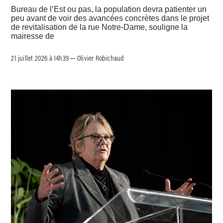
Bureau de l’Est ou pas, la population devra patienter un
peu avant de voir des avancées concrètes dans le projet
de revitalisation de la rue Notre-Dame, souligne la
mairesse de
21 juillet 2026 à 14h39
Olivier Robichaud
–