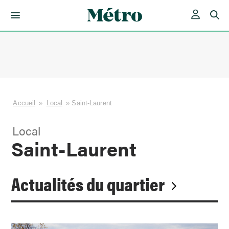
Skip
to
content
Accueil
»
Local
»
Saint-Laurent
Local
Saint-Laurent
Actualités du quartier