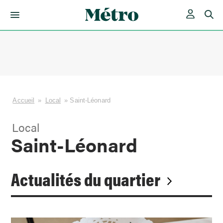
Skip
to
content
Accueil
»
Local
»
Saint-Léonard
Local
Saint-Léonard
Actualités du quartier