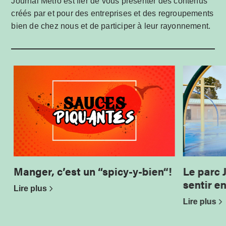
Journal Métro est fier de vous présenter des contenus
créés par et pour des entreprises et des regroupements
bien de chez nous et de participer à leur rayonnement.
Manger, c’est un “spicy-y-bien“!
Le parc 
sentir e
Lire plus
Lire plus