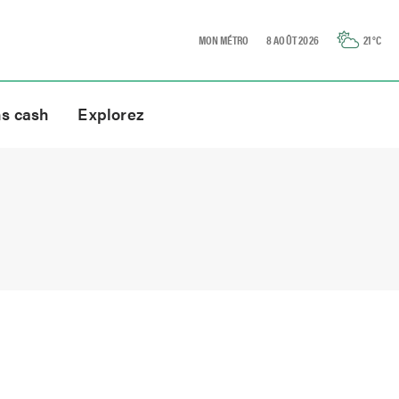
MON MÉTRO
8 AOÛT 2026
21
°C
ns cash
Explorez