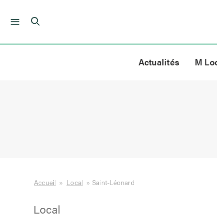
Skip
to
Actualités
M Lo
content
Accueil
»
Local
»
Saint-Léonard
Local