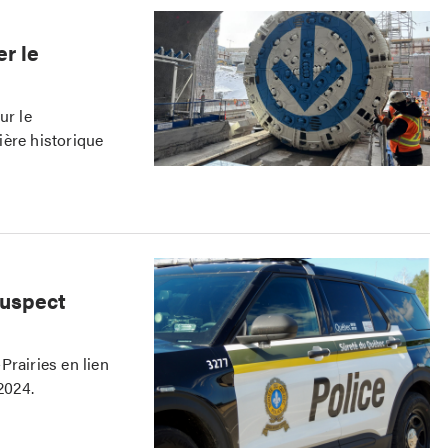
r le
ur le
ière historique
suspect
Prairies en lien
2024.