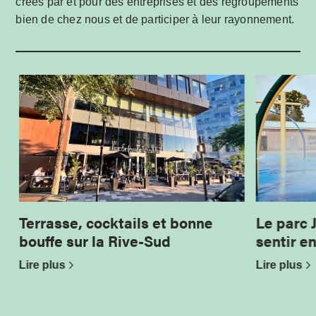
créés par et pour des entreprises et des regroupements
bien de chez nous et de participer à leur rayonnement.
Terrasse, cocktails et bonne
Le parc 
bouffe sur la Rive-Sud
sentir e
Lire plus
Lire plus