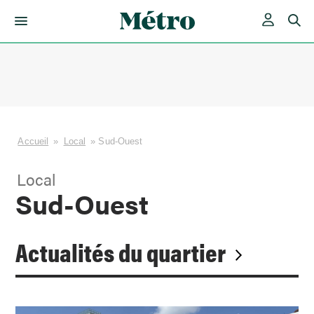
Skip
to
content
Accueil
»
Local
»
Sud-Ouest
Local
Sud-Ouest
Actualités du quartier