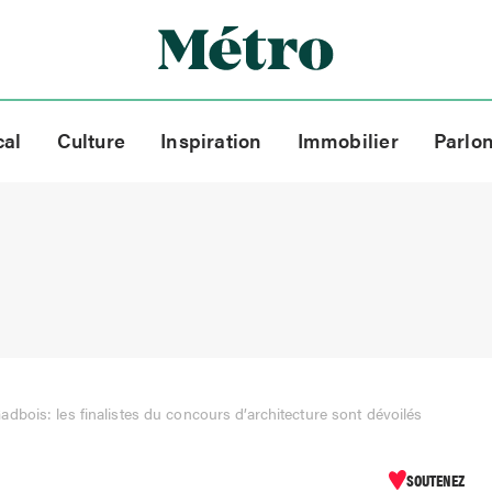
cal
Culture
Inspiration
Immobilier
Parlo
adbois: les finalistes du concours d’architecture sont dévoilés
SOUTENEZ