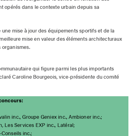
t opérés dans le contexte urbain depuis sa
une mise à jour des équipements sportifs et de la
 meilleure mise en valeur des éléments architecturaux
s organismes.
communautaire qui figure parmi les plus importants
éclaré Caroline Bourgeois, vice-présidente du comité
 concours:
alin inc., Groupe Geniex inc., Ambioner inc.;
 Les Services EXP inc., Latéral;
Conseils inc.;