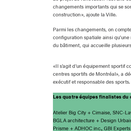
changements importants qui se son
construction», ajoute la Ville.
Parmi les changements, on compte 
configuration spatiale ainsi qu’une
du bâtiment, qui accueille plusieur
«Il s’agit d’un équipement sportif 
centres sportifs de Montréal», a d
exécutif et responsable des sports.
Les quatre équipes finalistes du
Atelier Big City + Cimaise, SNC-Lav
BGLA architecture + Design Urbain,
Prisme + ADHOC inc., GBI Experts-