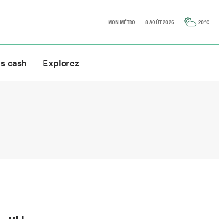
MON MÉTRO
8 AOÛT 2026
20
°C
ns cash
Explorez