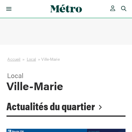
Skip
to
content
Accueil
»
Local
»
Ville-Marie
Local
Ville-Marie
Actualités du quartier