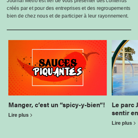
Journal Métro est fier de vous présenter des contenus
créés par et pour des entreprises et des regroupements
bien de chez nous et de participer à leur rayonnement.
Manger, c’est un “spicy-y-bien“!
Le parc 
sentir e
Lire plus
Lire plus