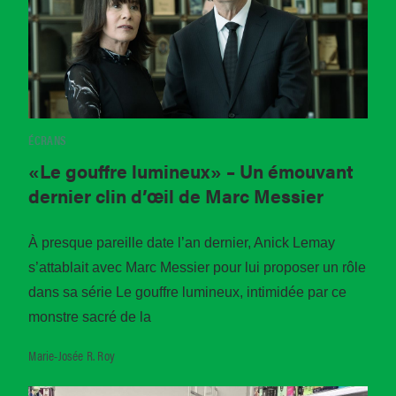
ÉCRANS
«Le gouffre lumineux» – Un émouvant
dernier clin d’œil de Marc Messier
À presque pareille date l’an dernier, Anick Lemay
s’attablait avec Marc Messier pour lui proposer un rôle
dans sa série Le gouffre lumineux, intimidée par ce
monstre sacré de la
Marie-Josée R. Roy