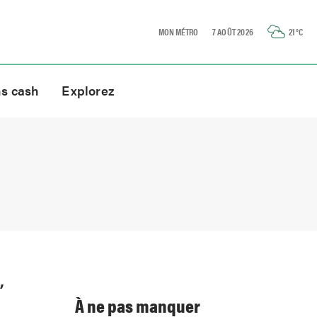
MON MÉTRO
7 AOÛT 2026
21
°C
ns cash
Explorez
,
À ne pas manquer