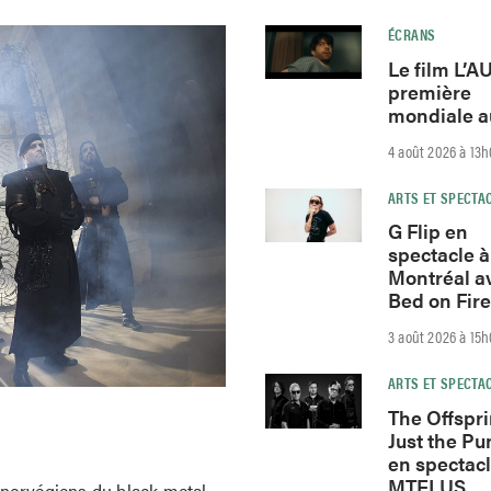
ÉCRANS
Le film L’
première
mondiale a
4 août 2026 à 13
ARTS ET SPECTA
G Flip en
spectacle à
Montréal av
Bed on Fire
3 août 2026 à 15
ARTS ET SPECTA
The Offspri
Just the Pu
en spectacl
MTELUS
 norvégiens du black metal