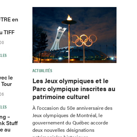
AUTRE en
u TIFF
h00
CLES
ACTUALITÉS
ec le
Les Jeux olympiques et le
 Tour
Parc olympique inscrites au
h06
patrimoine culturel
CLES
À l’occasion du 50e anniversaire des
Jeux olympiques de Montréal, le
ng –
nk Stuff
gouvernement du Québec accorde
e au
deux nouvelles désignations