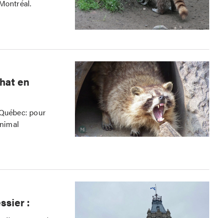
Montréal.
chat en
 Québec: pour
animal
sier :