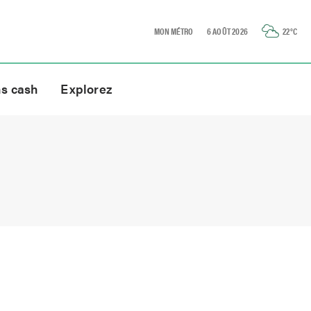
MON MÉTRO
6 AOÛT 2026
22
°C
ns cash
Explorez