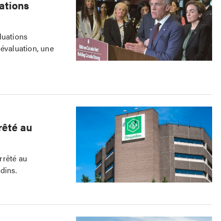
ations
luations
 évaluation, une
rêté au
rrêté au
dins.