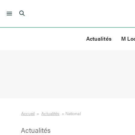
Skip
to
Actualités
M Lo
content
Accueil
»
Actualités
»
National
Actualités