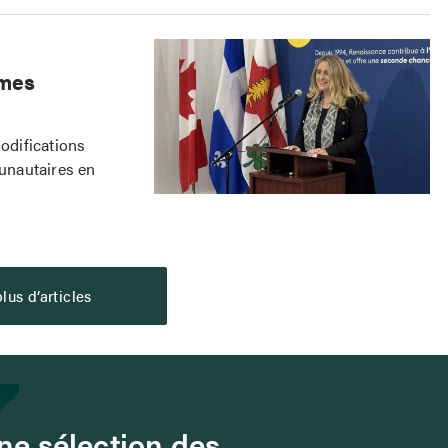
smes
odifications
unautaires en
lus d’articles
e sélection des