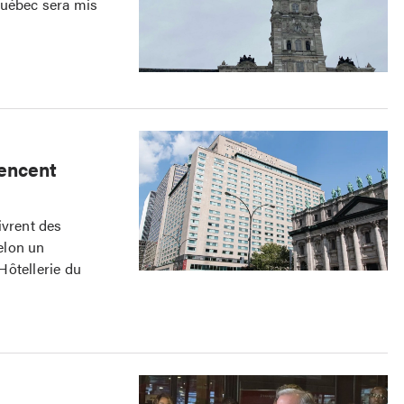
Québec sera mis
encent
ivrent des
elon un
Hôtellerie du