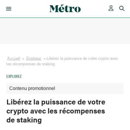
Skip
to
content
Accueil
»
Explorez
»
Libérez la puissance de votre crypto avec
les récompenses de staking
EXPLOREZ
Contenu promotionnel
Libérez la puissance de votre
crypto avec les récompenses
de staking