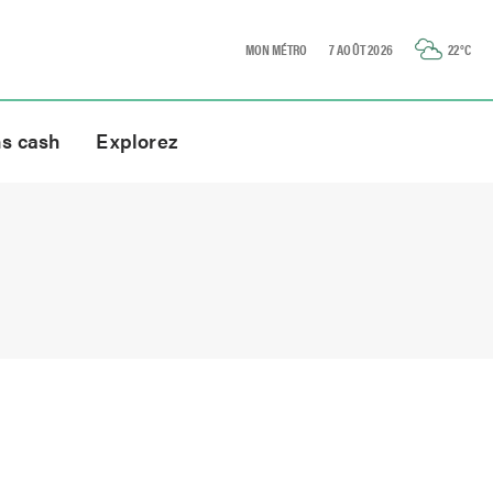
MON MÉTRO
7 AOÛT 2026
22
°C
ns cash
Explorez