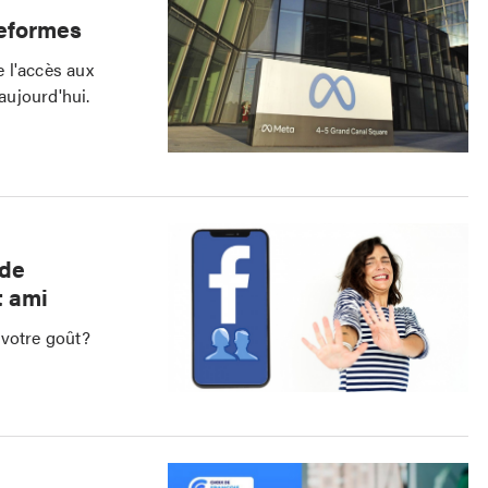
teformes
 l'accès aux
aujourd'hui.
 de
t ami
 votre goût?