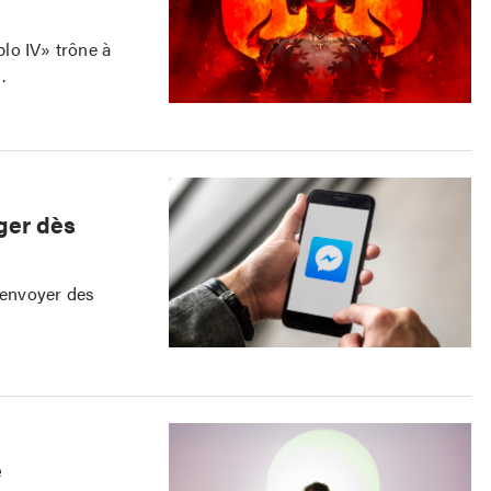
blo IV» trône à
.
ger dès
d'envoyer des
e