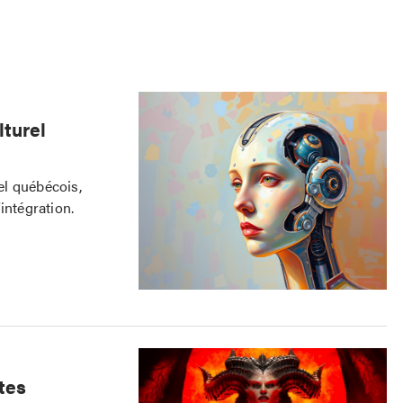
lturel
rel québécois,
intégration.
tes