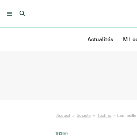
Skip
to
Actualités
M Lo
content
Accueil
»
Société
»
Techno
»
Les meille
TECHNO