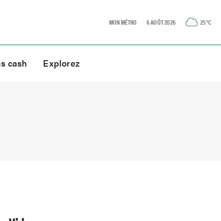
MON MÉTRO
6 AOÛT 2026
25
°C
ns cash
Explorez