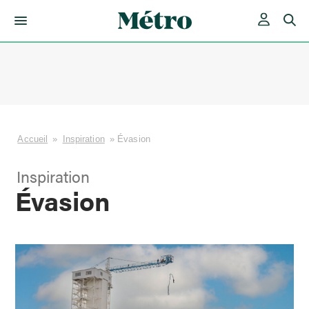
Skip
to
content
Accueil
»
Inspiration
»
Évasion
Inspiration
Évasion