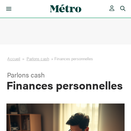
Skip
to
content
Accueil
»
Parlons cash
»
Finances personnelles
Parlons cash
Finances personnelles