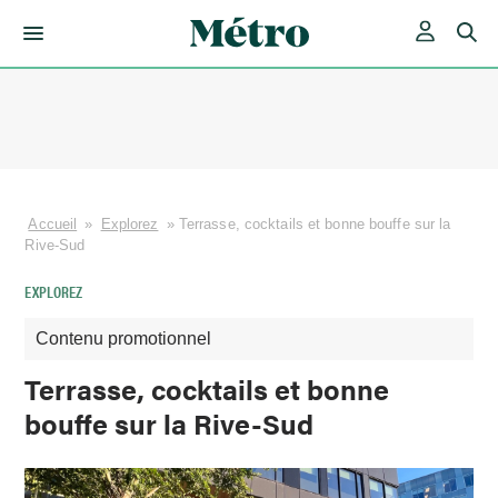
Skip
to
content
Accueil
»
Explorez
»
Terrasse, cocktails et bonne bouffe sur la
Rive-Sud
EXPLOREZ
Contenu promotionnel
Terrasse, cocktails et bonne
bouffe sur la Rive-Sud