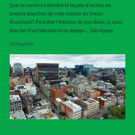
Que se cache-t-il derrière la façade d’arches en
briques blanches de cette maison du Vieux-
Rosemont? Peut-être l’intérieur de vos rêves, si vous
êtes fan d’architecture et de design… Des lignes
Zoé Magalhaès
MONTRÉAL