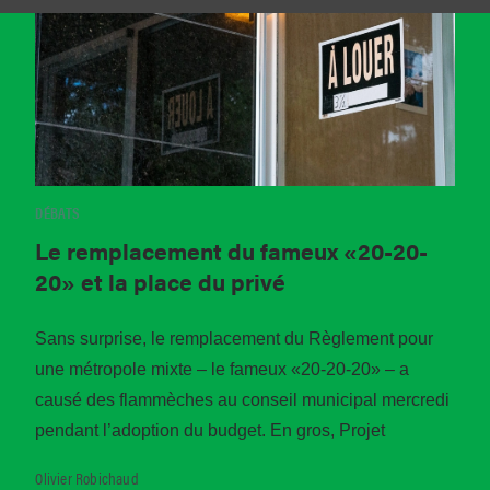
DÉBATS
Le remplacement du fameux «20-20-
20» et la place du privé
Sans surprise, le remplacement du Règlement pour
une métropole mixte – le fameux «20-20-20» – a
causé des flammèches au conseil municipal mercredi
pendant l’adoption du budget. En gros, Projet
Olivier Robichaud