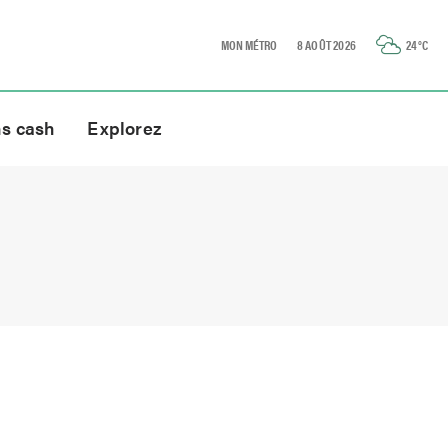
MON MÉTRO
8 AOÛT 2026
24
°C
ns cash
Explorez