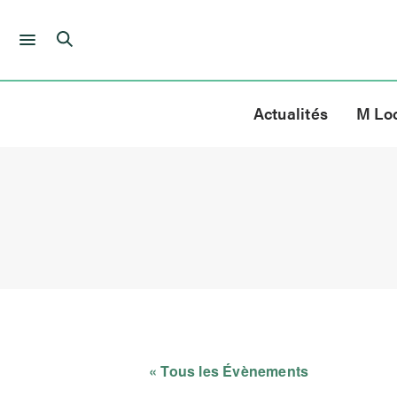
Skip
to
Actualités
M Lo
content
« Tous les Évènements