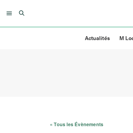
Skip
to
Actualités
M Lo
content
« Tous les Évènements