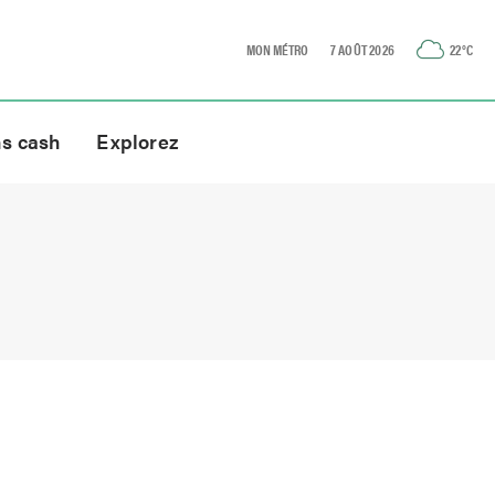
MON MÉTRO
7 AOÛT 2026
22
°C
ns cash
Explorez