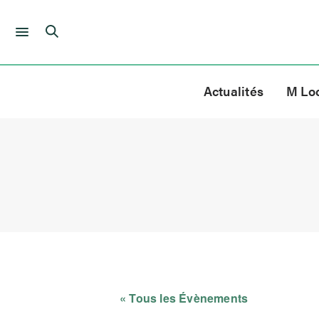
Skip
to
Actualités
M Lo
content
« Tous les Évènements