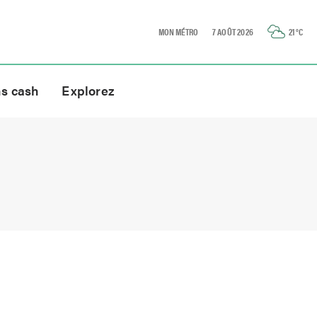
MON MÉTRO
7 AOÛT 2026
21
°C
ns cash
Explorez