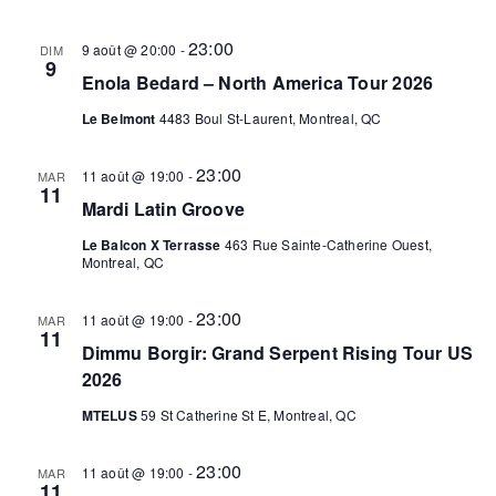
vues
23:00
Évèn
9 août @ 20:00
-
DIM
9
Enola Bedard – North America Tour 2026
Le Belmont
4483 Boul St-Laurent, Montreal, QC
23:00
11 août @ 19:00
-
MAR
11
Mardi Latin Groove
Le Balcon X Terrasse
463 Rue Sainte-Catherine Ouest,
Montreal, QC
23:00
11 août @ 19:00
-
MAR
11
Dimmu Borgir: Grand Serpent Rising Tour US
2026
MTELUS
59 St Catherine St E, Montreal, QC
23:00
11 août @ 19:00
-
MAR
11