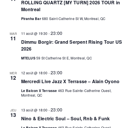
ROLLING QUARTZ [MY TURN] 2026 TOUR in
Montreal
Piranha Bar
680 Saint-Catherine St W, Montreal, QC
23:00
11 août @ 19:30
-
MAR
11
Dimmu Borgir: Grand Serpent Rising Tour US
2026
MTELUS
59 St Catherine St E, Montreal, QC
23:00
12 août @ 18:00
-
MER
12
Mercredi Live Jazz X Terrasse – Alain Oyono
Le Balcon X Terrasse
463 Rue Sainte-Catherine Ouest,
Montreal, QC
23:00
13 août @ 18:00
-
JEU
13
Nino & Electric Soul – Soul, Rnb & Funk
Le Balcon X Terrasse
463 Rue Sainte-Catherine Ouest,