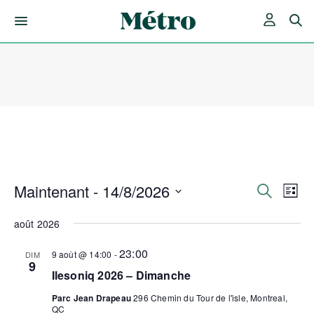
Skip
to
content
Maintenant
 - 
14/8/2026
Rech
Nav
Recherche
Liste
de
Sélectionnez
et
une
août 2026
vue
date.
Év
navig
23:00
9 août @ 14:00
-
DIM
9
Ilesoniq 2026 – Dimanche
de
Parc Jean Drapeau
296 Chemin du Tour de l'isle, Montreal,
QC