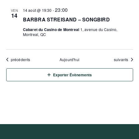
23:00
14 août @ 19:30
-
VEN
14
BARBRA STREISAND – SONGBIRD
Cabaret du Casino de Montreal
1, avenue du Casino,
Montreal, QC
Évènements
Évènements
précédents
Aujourd'hui
suivants
Exporter Évènements