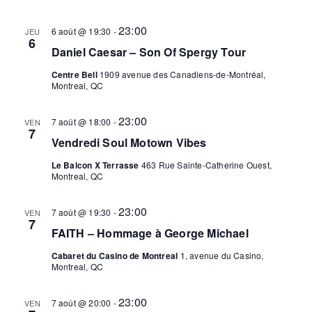
vues
23:00
Évèn
6 août @ 19:30
-
JEU
6
Daniel Caesar – Son Of Spergy Tour
Centre Bell
1909 avenue des Canadiens-de-Montréal,
Montreal, QC
23:00
7 août @ 18:00
-
VEN
7
Vendredi Soul Motown Vibes
Le Balcon X Terrasse
463 Rue Sainte-Catherine Ouest,
Montreal, QC
23:00
7 août @ 19:30
-
VEN
7
FAITH – Hommage à George Michael
Cabaret du Casino de Montreal
1, avenue du Casino,
Montreal, QC
23:00
7 août @ 20:00
-
VEN