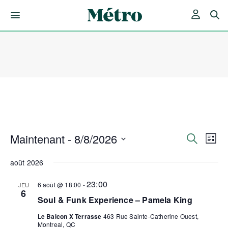
Skip
to
content
Maintenant
 - 
8/8/2026
Rech
Nav
Recherche
Liste
de
Sélectionnez
et
une
août 2026
vue
date.
Év
navig
23:00
6 août @ 18:00
-
JEU
6
Soul & Funk Experience – Pamela King
de
Le Balcon X Terrasse
463 Rue Sainte-Catherine Ouest,
Montreal, QC