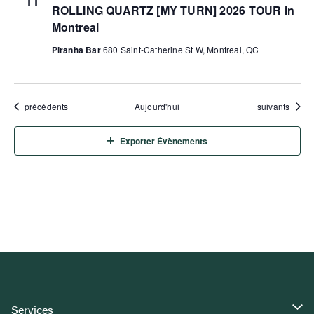
11
ROLLING QUARTZ [MY TURN] 2026 TOUR in
Montreal
Piranha Bar
680 Saint-Catherine St W, Montreal, QC
Évènements
Évènements
précédents
Aujourd'hui
suivants
Exporter Évènements
Services