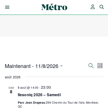
Skip
to
content
Maintenant
 - 
11/8/2026
Rech
Nav
Recherche
Liste
de
Sélectionnez
et
une
août 2026
vue
date.
Év
navig
23:00
8 août @ 14:00
-
SAM
8
Ilesoniq 2026 – Samedi
de
Parc Jean Drapeau
296 Chemin du Tour de l'isle, Montreal,
QC