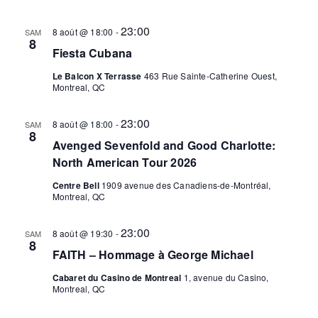
vues
23:00
Évèn
8 août @ 18:00
-
SAM
8
Fiesta Cubana
Le Balcon X Terrasse
463 Rue Sainte-Catherine Ouest,
Montreal, QC
23:00
8 août @ 18:00
-
SAM
8
Avenged Sevenfold and Good Charlotte:
North American Tour 2026
Centre Bell
1909 avenue des Canadiens-de-Montréal,
Montreal, QC
23:00
8 août @ 19:30
-
SAM
8
FAITH – Hommage à George Michael
Cabaret du Casino de Montreal
1, avenue du Casino,
Montreal, QC