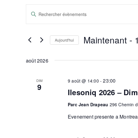
Recherche
Saisir
mot-
et
clé.
Rechercher
Évènements
navigation
Maintenant
 - 
par
Aujourd'hui
mot-
de
Sélectionnez
clé.
une
date.
août 2026
vues
Évènements
23:00
9 août @ 14:00
-
DIM
9
Ilesoniq 2026 – Di
Parc Jean Drapeau
296 Chemin du
Evenement presente a Montreal.G