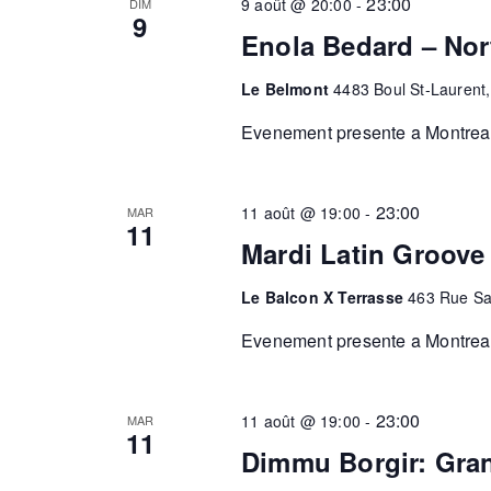
23:00
9 août @ 20:00
-
DIM
9
Enola Bedard – Nor
Le Belmont
4483 Boul St-Laurent
Evenement presente a Montreal.
23:00
11 août @ 19:00
-
MAR
11
Mardi Latin Groove
Le Balcon X Terrasse
463 Rue Sa
Evenement presente a Montreal.
23:00
11 août @ 19:00
-
MAR
11
Dimmu Borgir: Gran