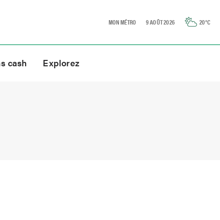
MON MÉTRO
9 AOÛT 2026
20
°C
ns cash
Explorez