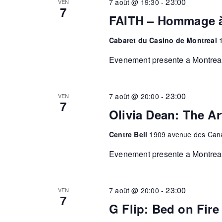
23:00
7 août @ 19:30
-
VEN
7
FAITH – Hommage à
Cabaret du Casino de Montreal
Evenement presente a Montreal.
23:00
7 août @ 20:00
-
VEN
7
Olivia Dean: The Ar
Centre Bell
1909 avenue des Cana
Evenement presente a Montreal
23:00
7 août @ 20:00
-
VEN
7
G Flip: Bed on Fire