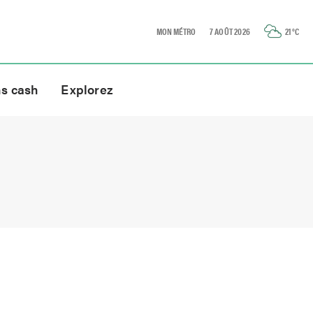
MON MÉTRO
7 AOÛT 2026
21
°C
ns cash
Explorez