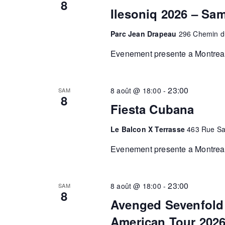
8
Ilesoniq 2026 – Sa
Parc Jean Drapeau
296 Chemin du
Evenement presente a Montreal.G
23:00
8 août @ 18:00
-
SAM
8
Fiesta Cubana
Le Balcon X Terrasse
463 Rue Sa
Evenement presente a Montreal.
23:00
8 août @ 18:00
-
SAM
8
Avenged Sevenfold 
American Tour 202