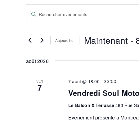
Recherche
Saisir
mot-
et
clé.
Rechercher
Évènements
navigation
Maintenant
 - 
par
Aujourd'hui
mot-
de
Sélectionnez
clé.
une
date.
août 2026
vues
Évènements
23:00
7 août @ 18:00
-
VEN
7
Vendredi Soul Mot
Le Balcon X Terrasse
463 Rue Sa
Evenement presente a Montreal