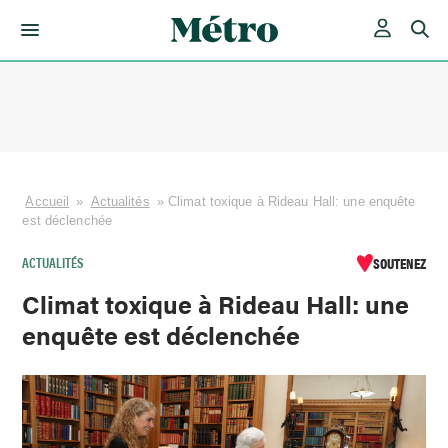
Skip
to
content
Accueil
»
Actualités
»
Climat toxique à Rideau Hall: une enquête
est déclenchée
ACTUALITÉS
SOUTENEZ
Climat toxique à Rideau Hall: une
enquête est déclenchée