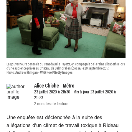
La gouverneure générale du Canada Julie Payette, en compagnie de la reine Elizabeth II lors
d’une audience privée au Château de Balmoral en Écosse, le 20 septembre 2017.
Photo:
Andrew Milligan - WPA Pool/Getty Images
Alice Chiche
- Métro
23 juillet 2020 à 21h30 - Mis à jour 23 juillet 2020 à
21h33
2 minutes de lecture
Une enquête est déclenchée à la suite des
allégations d’un climat de travail toxique à Rideau