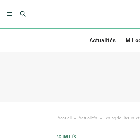
Skip
to
Actualités
M Lo
content
Accueil
»
Actualités
»
Les agriculteurs et 
ACTUALITÉS