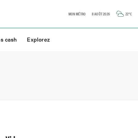
MON MÉTRO
8 AOÛT 2026
22
°C
ns cash
Explorez