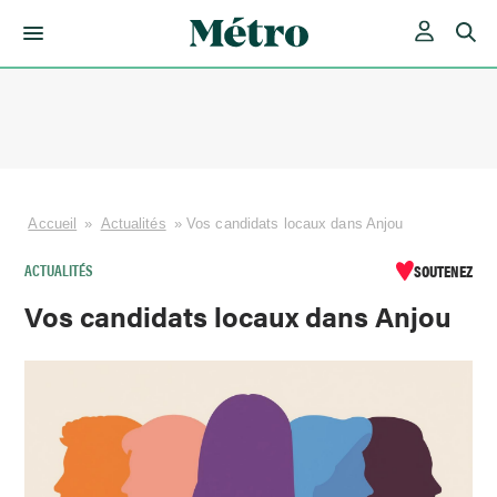
Skip
to
content
Accueil
»
Actualités
»
Vos candidats locaux dans Anjou
ACTUALITÉS
SOUTENEZ
Vos candidats locaux dans Anjou