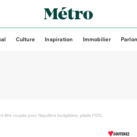
cal
Culture
Inspiration
Immobilier
Parlo
t être coupés pour l’équilibre budgétaire, plaide l’IDQ
SOUTENEZ