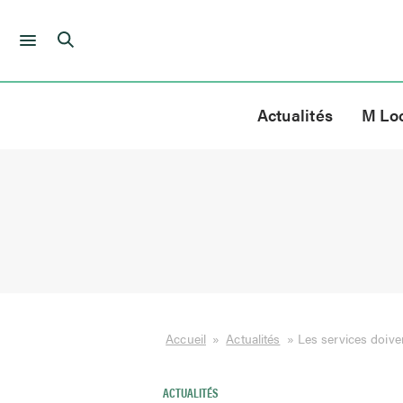
Skip
to
Actualités
M Lo
content
Accueil
»
Actualités
»
Les services doiven
ACTUALITÉS