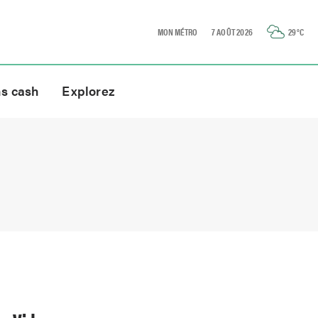
MON MÉTRO
7 AOÛT 2026
29
°C
ns cash
Explorez