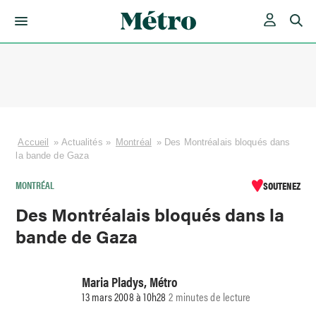
Skip
to
content
Accueil
»
Actualités
»
Montréal
»
Des Montréalais bloqués dans
la bande de Gaza
MONTRÉAL
SOUTENEZ
Des Montréalais bloqués dans la
bande de Gaza
Maria Pladys, Métro
13 mars 2008 à 10h28
2 minutes de lecture