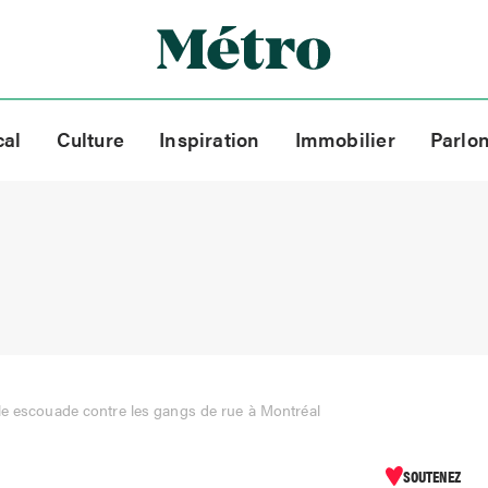
cal
Culture
Inspiration
Immobilier
Parlo
e escouade contre les gangs de rue à Montréal
SOUTENEZ