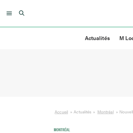
Skip
to
Actualités
M Lo
content
Accueil
»
Actualités
»
Montréal
»
Nouvell
MONTRÉAL