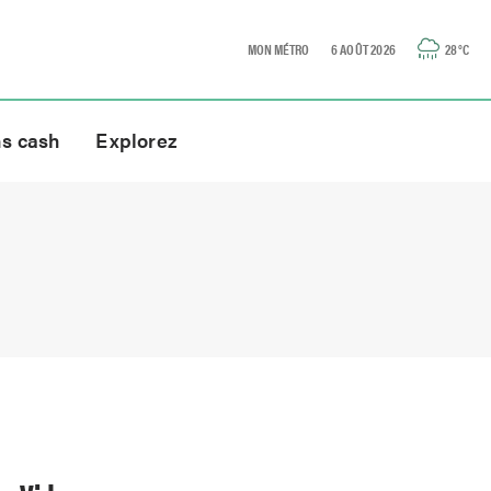
MON MÉTRO
6 AOÛT 2026
28
°C
ns cash
Explorez