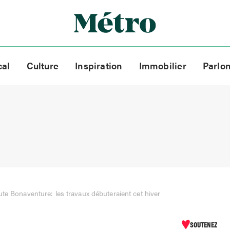
cal
Culture
Inspiration
Immobilier
Parlo
te Bonaventure: les travaux débuteraient cet hiver
SOUTENEZ