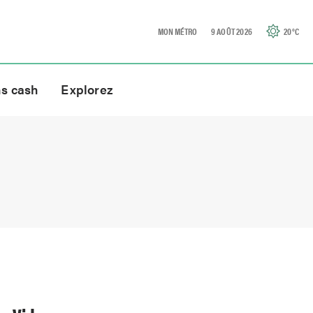
MON MÉTRO
9 AOÛT 2026
20
°C
ns cash
Explorez