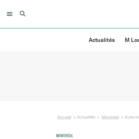
Skip
to
Actualités
M Lo
content
Accueil
»
Actualités
»
Montréal
»
Autorou
MONTRÉAL