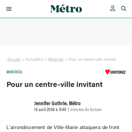
Skip
to
content
Accueil
»
Actualités
»
Montréal
»
Pour un centre-ville invitant
MONTRÉAL
SOUTENEZ
Pour un centre-ville invitant
Jennifer Guthrie, Métro
16 avril 2008 à 1h49
2 minutes de lecture
L’arrondissement de Ville-Marie attaquera de front