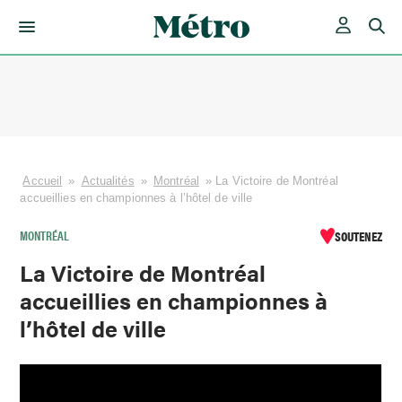
Skip
to
content
Accueil
»
Actualités
»
Montréal
»
La Victoire de Montréal
accueillies en championnes à l’hôtel de ville
MONTRÉAL
SOUTENEZ
La Victoire de Montréal
accueillies en championnes à
l’hôtel de ville