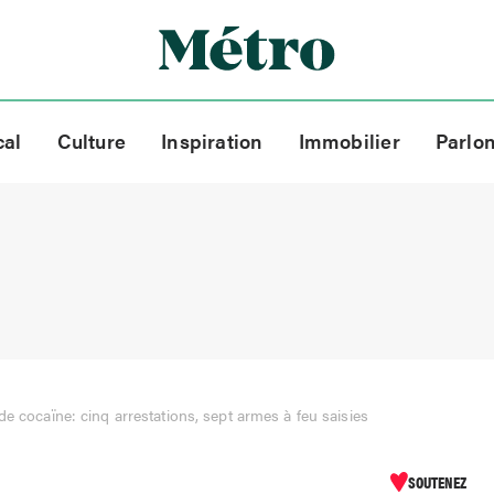
cal
Culture
Inspiration
Immobilier
Parlo
 de cocaïne: cinq arrestations, sept armes à feu saisies
SOUTENEZ