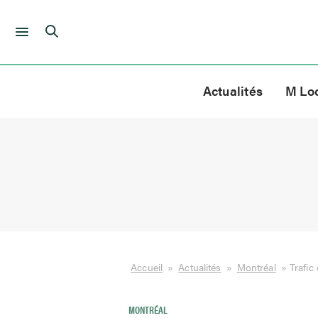
Skip
to
Actualités
M Lo
content
Accueil
»
Actualités
»
Montréal
»
Trafic
MONTRÉAL