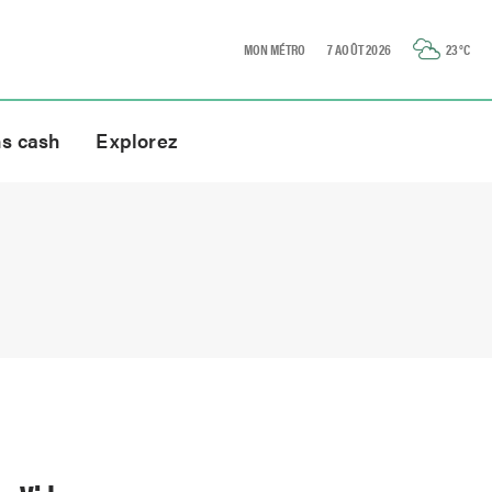
MON MÉTRO
7 AOÛT 2026
23
°C
ns cash
Explorez