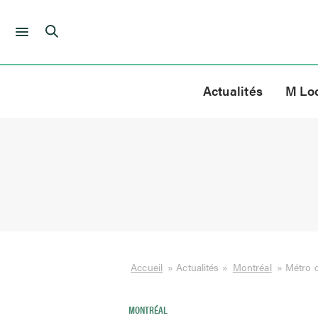
Skip
to
Actualités
M Lo
content
Accueil
»
Actualités
»
Montréal
»
Métro 
MONTRÉAL