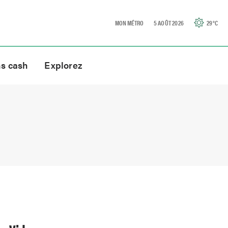
MON MÉTRO
5 AOÛT 2026
29
°C
ns cash
Explorez