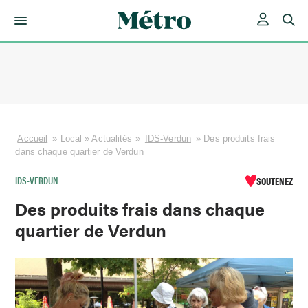
Skip
to
content
Accueil
»
Local
»
Actualités
»
IDS-Verdun
»
Des produits frais
dans chaque quartier de Verdun
IDS-VERDUN
SOUTENEZ
Des produits frais dans chaque
quartier de Verdun