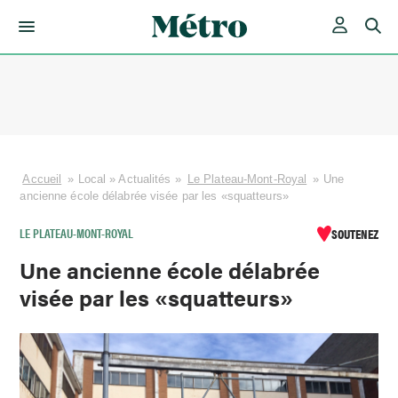
Skip
to
content
Accueil
»
Local
»
Actualités
»
Le Plateau-Mont-Royal
»
Une
ancienne école délabrée visée par les «squatteurs»
LE PLATEAU-MONT-ROYAL
SOUTENEZ
Une ancienne école délabrée
visée par les «squatteurs»