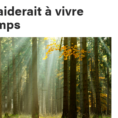
iderait à vivre
emps