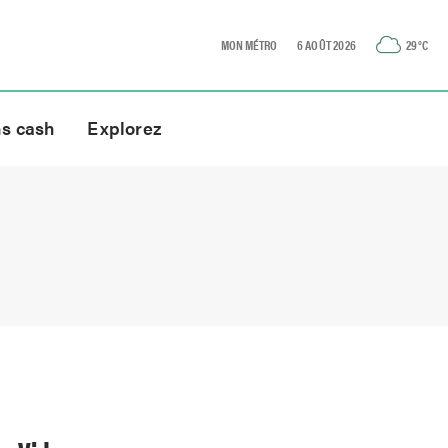
MON MÉTRO
6 AOÛT 2026
29
°C
ns cash
Explorez