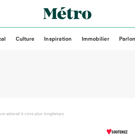
cal
Culture
Inspiration
Immobilier
Parlo
re aiderait à vivre plus longtemps
SOUTENEZ