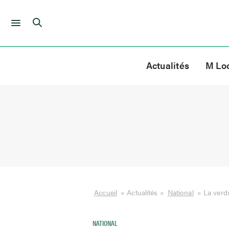
Skip
to
Actualités
M Lo
content
Accueil
»
Actualités
»
National
»
La verdu
NATIONAL