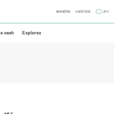
MON MÉTRO
6 AOÛT 2026
29
°C
ns cash
Explorez