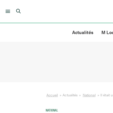
Skip
to
Actualités
M Lo
content
Accueil
»
Actualités
»
National
»
Il était 
NATIONAL