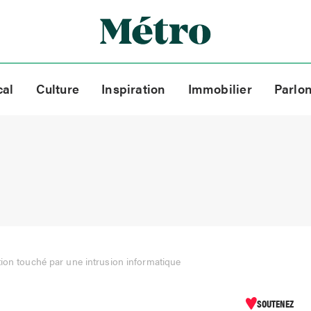
cal
Culture
Inspiration
Immobilier
Parlo
ion touché par une intrusion informatique
SOUTENEZ