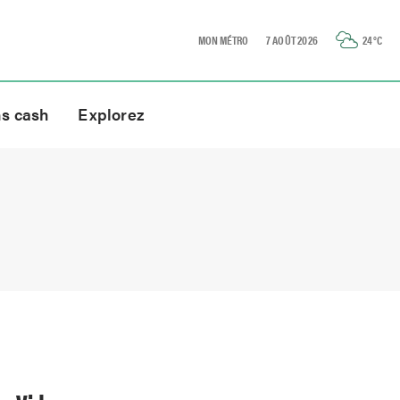
MON MÉTRO
7 AOÛT 2026
24
°C
ns cash
Explorez