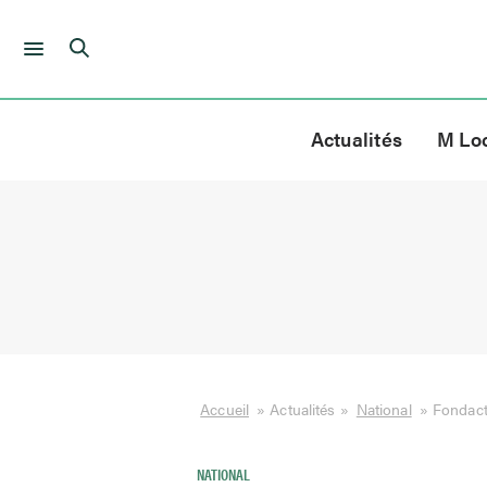
Skip
to
Actualités
M Lo
content
Accueil
»
Actualités
»
National
»
Fondact
NATIONAL