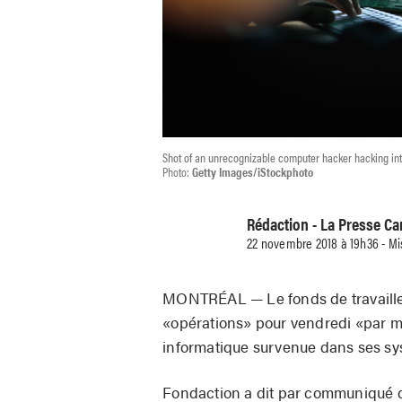
Shot of an unrecognizable computer hacker hacking int
Photo:
Getty Images/iStockphoto
Rédaction - La Presse C
22 novembre 2018 à 19h36 - Mi
MONTRÉAL — Le fonds de travaille
«opérations» pour vendredi «par me
informatique survenue dans ses sys
Fondaction a dit par communiqué dé