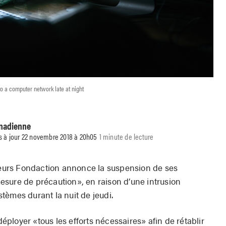
o a computer network late at night
anadienne
s à jour 22 novembre 2018 à 20h05
1 minute de lecture
urs Fondaction annonce la suspension de ses
sure de précaution», en raison d’une intrusion
tèmes durant la nuit de jeudi.
ployer «tous les efforts nécessaires» afin de rétablir