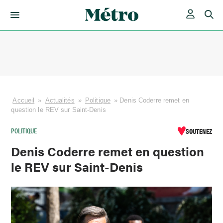
Skip
to
content
Accueil
»
Actualités
»
Politique
»
Denis Coderre remet en
question le REV sur Saint-Denis
POLITIQUE
SOUTENEZ
Denis Coderre remet en question
le REV sur Saint-Denis