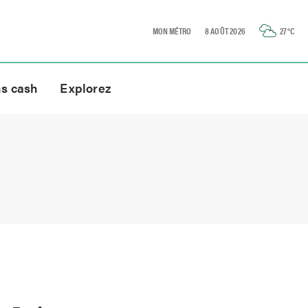
MON MÉTRO
8 AOÛT 2026
27
°C
ns cash
Explorez