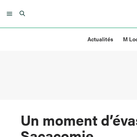
Skip
to
Actualités
M Lo
content
Un moment d’évas
Sacacomie